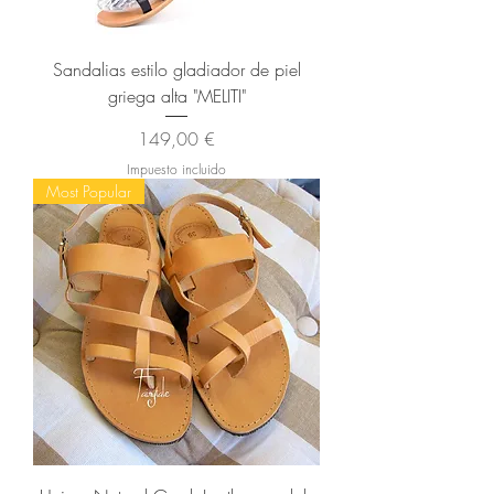
Sandalias estilo gladiador de piel
griega alta "MELITI"
Precio
149,00 €
Impuesto incluido
Most Popular