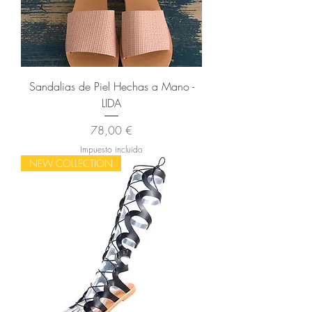
Sandalias de Piel Hechas a Mano -
LIDA
Precio
78,00 €
Impuesto incluido
NEW COLLECTION