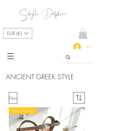
Sibylla Delphica
EUR (€)
Iniciar sesión
ANCIENT GREEK STYLE
Filtro
New Arrival