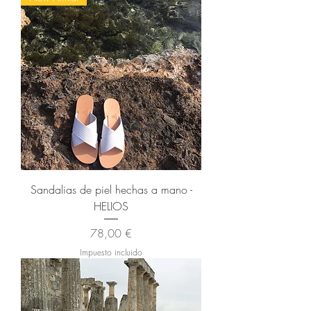
Sandalias de piel hechas a mano -
HELIOS
Precio
78,00 €
Impuesto incluido