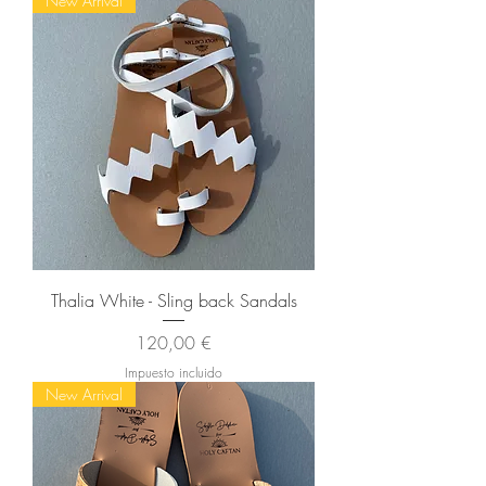
New Arrival
Thalia White - Sling back Sandals
Precio
120,00 €
Impuesto incluido
New Arrival