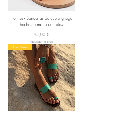
Hermes - Sandalias de cuero griego
hechas a mano con alas
Precio
95,00 €
Impuesto incluido
New Arrival