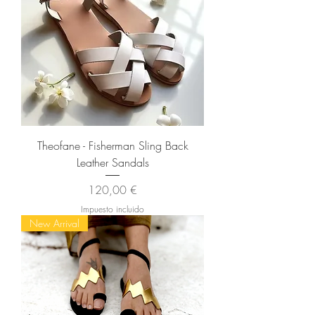
Theofane - Fisherman Sling Back
Leather Sandals
Precio
120,00 €
Impuesto incluido
New Arrival