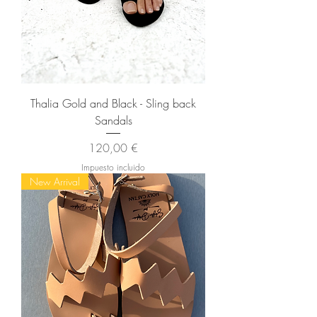
Thalia Gold and Black - Sling back
Sandals
Precio
120,00 €
Impuesto incluido
New Arrival