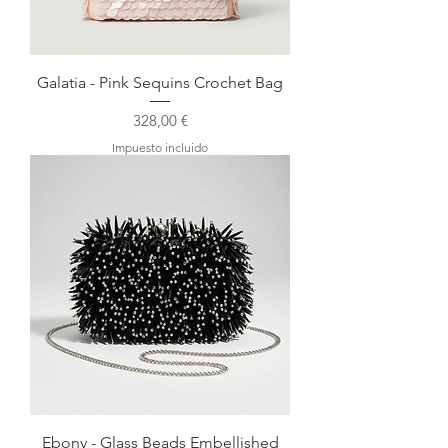
Galatia - Pink Sequins Crochet Bag
Precio
328,00 €
Impuesto incluido
Ebony - Glass Beads Embellished