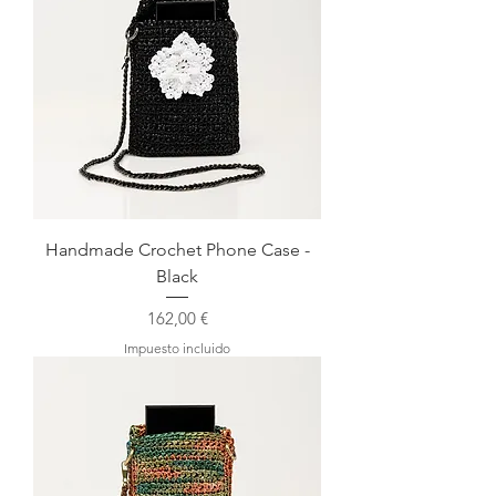
Handmade Crochet Phone Case -
Black
Precio
162,00 €
Impuesto incluido