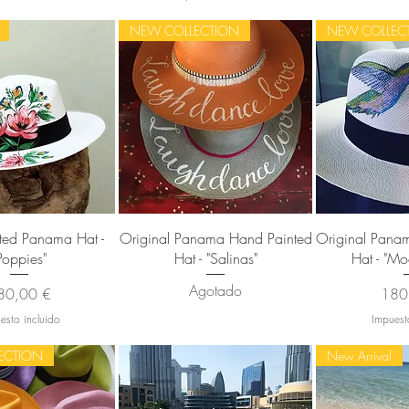
NEW COLLECTION
NEW COLLEC
sta rápida
Vista rápida
Vista
ted Panama Hat -
Original Panama Hand Painted
Original Pana
Poppies"
Hat - "Salinas"
Hat - "Mo
Agotado
ecio
Prec
80,00 €
180
esto incluido
Impuest
ECTION
New Arrival