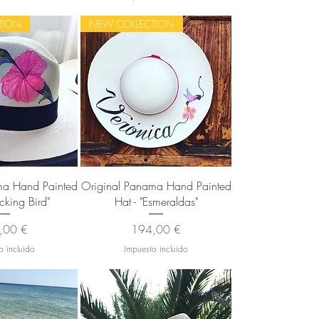
TION
NEW COLLECTION
 rápida
Vista rápida
ma Hand Painted
Original Panama Hand Painted
cking Bird"
Hat - "Esmeraldas"
io
Precio
,00 €
194,00 €
o incluido
Impuesto incluido