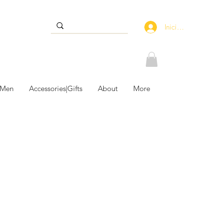
Iniciar sesión
 Men
Accessories|Gifts
About
More