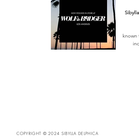
Sibyll
known f
in
COPYRIGHT © 2024 SIBYLLA DELPHICA