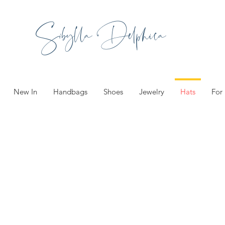
Sibylla Delphica
New In
Handbags
Shoes
Jewelry
Hats
For