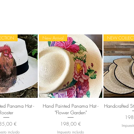
ECTION
New Arrival
NEW COLLEC
sta rápida
Vista rápida
Vista
ted Panama Hat -
Hand Painted Panama Hat -
Handcrafted St
Rooster
"Flower Garden"
Prec
198
ecio
Precio
35,00 €
198,00 €
Impuest
esto incluido
Impuesto incluido