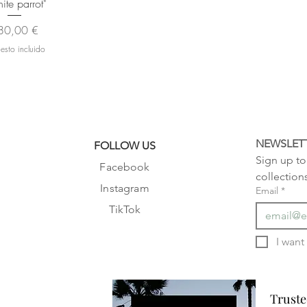
ite parrot"
ecio
80,00 €
esto incluido
NEWSLET
FOLLOW US
Sign up to 
Facebook
collection
Instagram
Email
*
TikTok
Truste
Truste