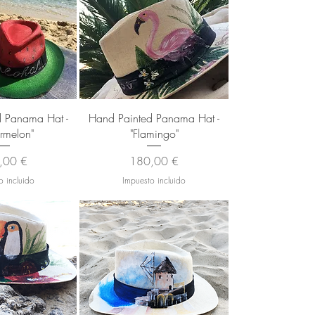
 rápida
Vista rápida
 Panama Hat -
Hand Painted Panama Hat -
rmelon"
"Flamingo"
io
Precio
,00 €
180,00 €
o incluido
Impuesto incluido