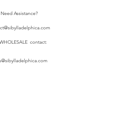
Need Assistance?
ct@sibylladelphica.com
 WHOLESALE contact:
s@sibylladelphica.com