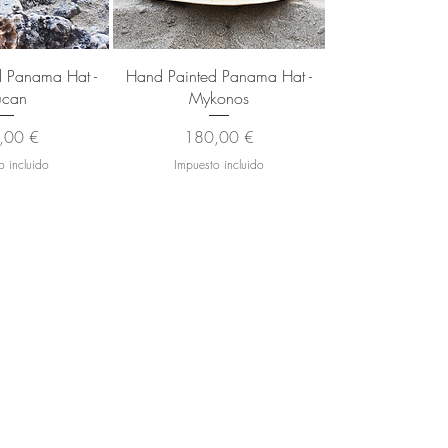
 rápida
Vista rápida
 Panama Hat -
Hand Painted Panama Hat -
ucan
Mykonos
io
Precio
,00 €
180,00 €
o incluido
Impuesto incluido