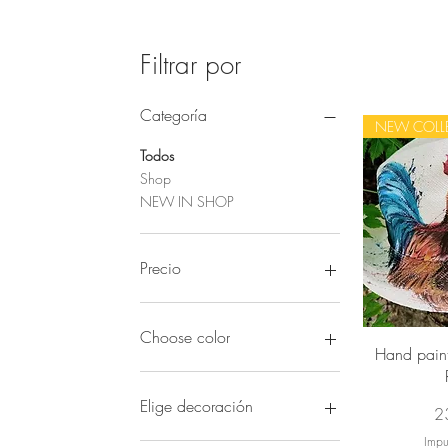
Filtrar por
Categoría
NEW COLL
Todos
Shop
NEW IN SHOP
Precio
170 €
240 €
Choose color
Vi
Hand pain
Elige decoración
Pr
2
Impu
Arco rojo