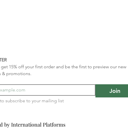
TER
get 15% off your first order and be the first to preview our new 
s & promotions.
Join
I want to subscribe to your mailing list 
d by International Platforms
d by International Platforms