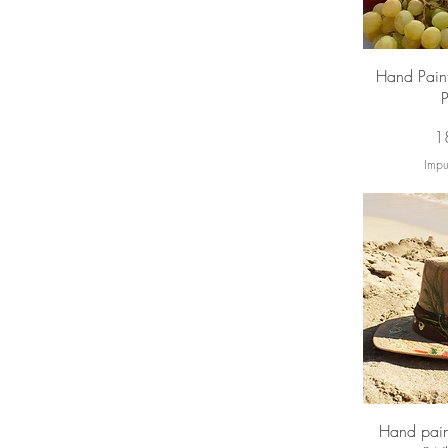
Vi
Hand Pain
Pr
1
Impu
Vi
Hand pai