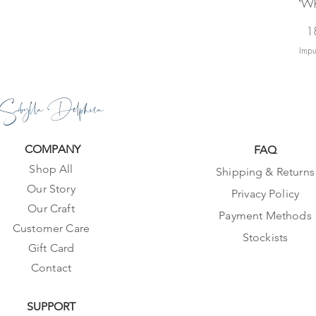
"Wh
Pr
1
Impu
Sibylla Delphica
COMPANY
FAQ
Shop All
Shipping & Returns
Our Story
Privacy Policy
Our Craft
Payment Methods
Customer Care
Stockists
Gift Card
Contact
SUPPORT