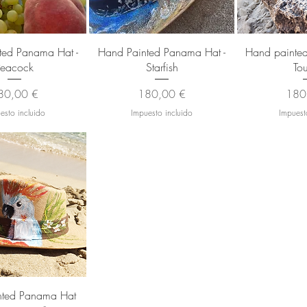
sta rápida
Vista rápida
Vista
ted Panama Hat -
Hand Painted Panama Hat -
Hand painted
Peacock
Starfish
To
ecio
Precio
Prec
80,00 €
180,00 €
180
esto incluido
Impuesto incluido
Impuest
sta rápida
nted Panama Hat