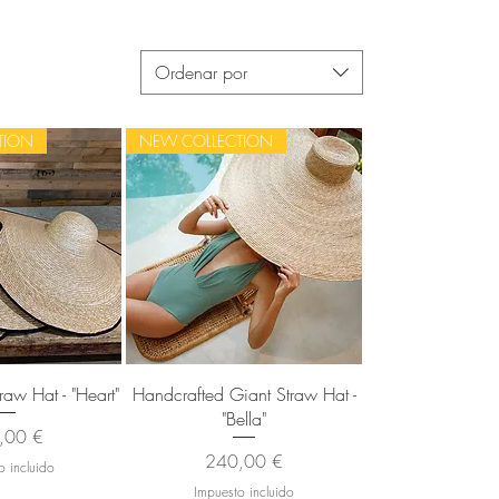
Ordenar por
TION
NEW COLLECTION
 rápida
Vista rápida
raw Hat - "Heart"
Handcrafted Giant Straw Hat -
"Bella"
io
,00 €
Precio
240,00 €
o incluido
Impuesto incluido