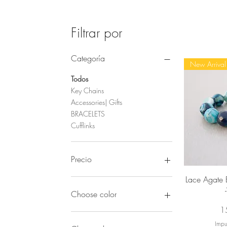
Filtrar por
Categoría
New Arrival
Todos
Key Chains
Accessories| Gifts
BRACELETS
Cufflinks
Precio
Vi
Lace Agate B
15 €
180 €
Choose color
Pr
1
Impu