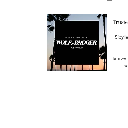
Truste
Truste
Sibyll
known f
in