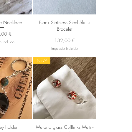
 rápida
Vista rápida
ite Necklace
Black Stainless Steel Skulls
Bracelet
io
,00 €
Precio
132,00 €
o incluido
Impuesto incluido
NEW
 rápida
Vista rápida
y holder
Murano glass Cufflinks Multi -