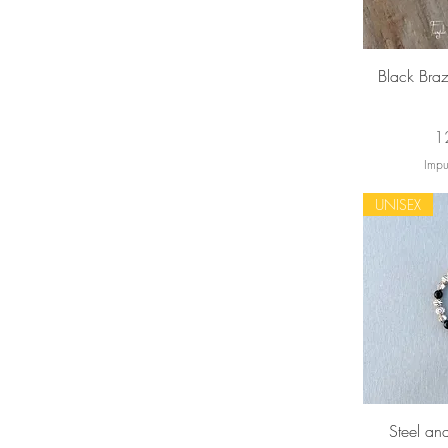
Vi
Black Braz
Pr
1
Impu
UNISEX
Vi
Steel an