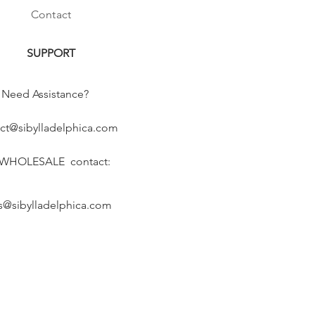
Contact
SUPPORT
Need Assistance?
ct@sibylladelphica.com
 WHOLESALE contact:
s@sibylladelphica.com