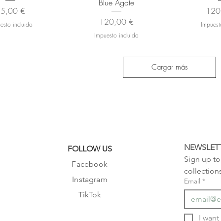
Blue Agate
recio
Prec
5,00 €
120
Precio
120,00 €
esto incluido
Impuest
Impuesto incluido
Cargar más
NEWSLET
FOLLOW US
Sign up to 
Facebook
collection
Instagram
Email
*
TikTok