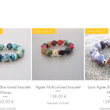
New Arrival
New Arrival
sta rápida
Vista rápida
Vista
lue toned bracelet
Agate Multicolored bracelet
Lace Agate & 
-Waves
H
Precio
138,00 €
ecio
Prec
50,00 €
128
Impuesto incluido
esto incluido
Impuest