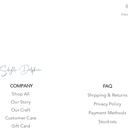
P
8
Impu
Sibylla Delphica
COMPANY
FAQ
Shop All
Shipping & Returns
Our Story
Privacy Policy
Our Craft
Payment Methods
Customer Care
Stockists
Gift Card