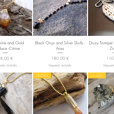
sta rápida
Vista rápida
Vista
rine and Gold
Black Onyx and Silver Skulls -
Druzy Trumpet
ace -Citrine
Aries
Zi
recio
Precio
Prec
8,00 €
180,00 €
110
esto incluido
Impuesto incluido
Impuest
UNISEX
UNISEX