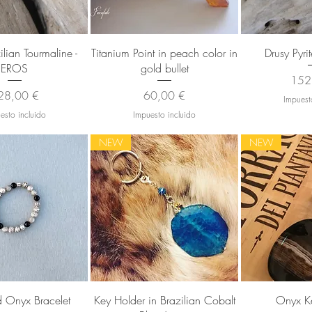
sta rápida
Vista rápida
Vista
ilian Tourmaline -
Titanium Point in peach color in
Drusy Pyr
EROS
gold bullet
Prec
152
ecio
Precio
28,00 €
60,00 €
Impuest
esto incluido
Impuesto incluido
NEW
NEW
sta rápida
Vista rápida
Vista
d Onyx Bracelet
Key Holder in Brazilian Cobalt
Onyx Ke