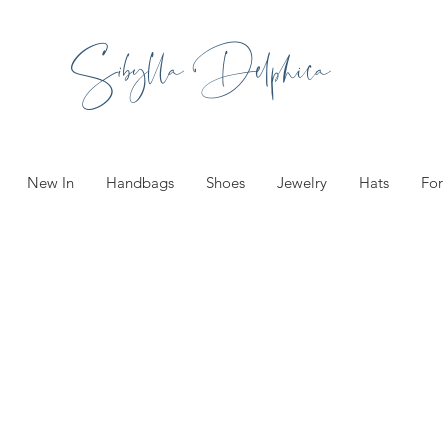
Sibylla Delphica
New In
Handbags
Shoes
Jewelry
Hats
For
ories