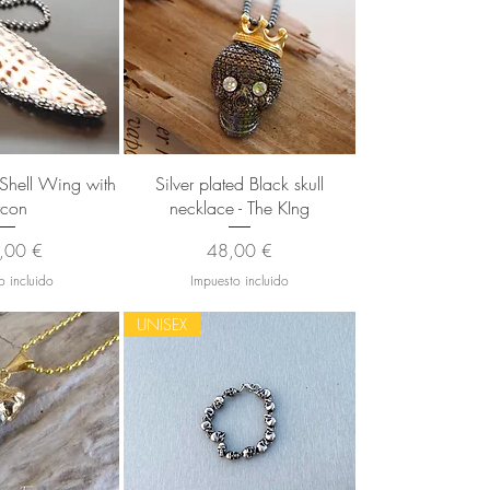
 rápida
Vista rápida
 Shell Wing with
Silver plated Black skull
rcon
necklace - The KIng
io
Precio
,00 €
48,00 €
o incluido
Impuesto incluido
UNISEX