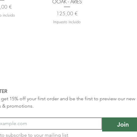
OOAK - ARIES
io
,00 €
Precio
125,00 €
o incluido
Impuesto incluido
TER
get 15% off your first order and be the first to preview our new 
s & promotions.
Join
I want to subscribe to your mailing list 