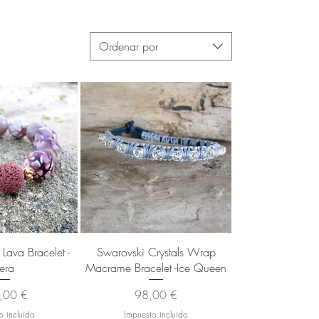
Ordenar por
 rápida
Vista rápida
Lava Bracelet -
Swarovski Crystals Wrap
era
Macrame Bracelet -Ice Queen
io
Precio
,00 €
98,00 €
o incluido
Impuesto incluido