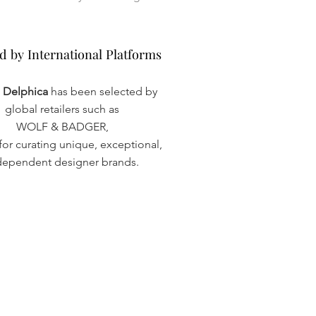
d by International Platforms
d by International Platforms
a Delphica
has been selected by
global retailers such as
WOLF & BADGER,
or curating unique, exceptional,
dependent designer brands.