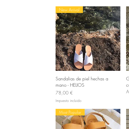
New Arrival
Vista rápida
Sandalias de piel hechas a
G
mano - HELIOS
c
A
Precio
78,00 €
Impuesto incluido
Most Popular