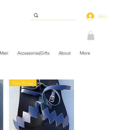
Iniciar sesión
 Men
Accessories|Gifts
About
More
New Arrival