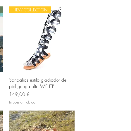
NEW COLLECTION
Vista rápida
Sandalias estilo gladiador de
piel griega alta "MELITI"
Precio
149,00 €
Impuesto incluido