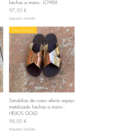
hechas a mano - LOYKIA
Precio
97,50 €
Impuesto incluido
New Arrival
Vista rápida
Sandalias de cuero efecto espejo
metalizado hechas a mano -
HELIOS GOLD
Precio
98,00 €
Impuesto incluido