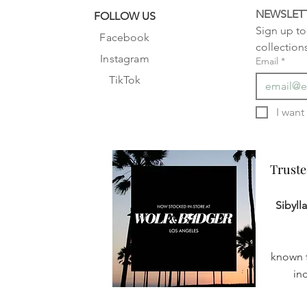
NEWSLET
FOLLOW US
Sign up to 
Facebook
collection
Instagram
Email
*
TikTok
Truste
Truste
Sibyll
known f
in