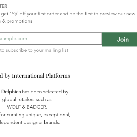
TER
get 15% off your first order and be the first to preview our new 
s & promotions.
Join
I want to subscribe to your mailing list 
d by International Platforms
d by International Platforms
a Delphica
has been selected by
global retailers such as
WOLF & BADGER,
or curating unique, exceptional,
dependent designer brands.