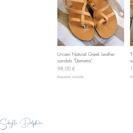
Vista rápida
Unisex Natural Greek Leather
"
sandals "Demetra"
s
Precio
P
98,00 €
1
Impuesto incluido
I
Sibylla Delphica