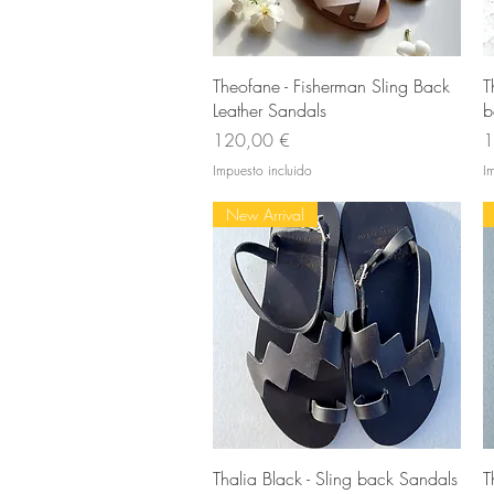
Vista rápida
Theofane - Fisherman Sling Back
T
Leather Sandals
b
Precio
P
120,00 €
1
Impuesto incluido
I
New Arrival
Vista rápida
Thalia Black - Sling back Sandals
T