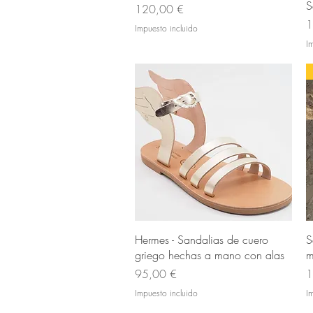
S
Precio
120,00 €
P
1
Impuesto incluido
I
Vista rápida
Hermes - Sandalias de cuero
S
griego hechas a mano con alas
m
Precio
P
95,00 €
1
Impuesto incluido
I