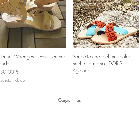
Vista rápida
Vista rápida
Hermes" Wedges - Greek leather
Sandalias de piel multicolor
andals
hechas a mano - DORIS
Agotado
recio
30,00 €
mpuesto incluido
Cargar más