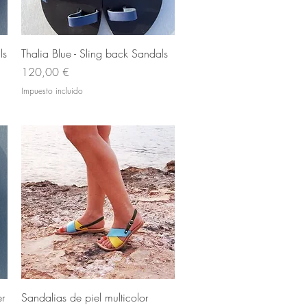
Vista rápida
ls
Thalia Blue - Sling back Sandals
Precio
120,00 €
Impuesto incluido
Vista rápida
er
Sandalias de piel multicolor