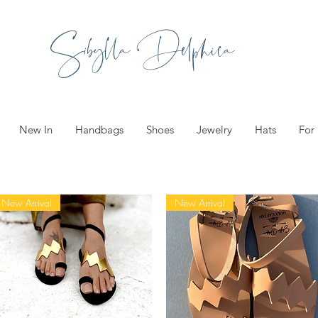
Sibylla Delphica
New In
Handbags
Shoes
Jewelry
Hats
For
New Arrival
New Arrival