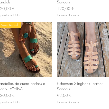
andals
Sandals
recio
Precio
20,00 €
120,00 €
mpuesto incluido
Impuesto incluido
New Arrival
Vista rápida
Vista rápida
andalias de cuero hechas a
Fisherman Slingback Leather
ano - ATHINA
Sandals
recio
Precio
20,00 €
98,00 €
mpuesto incluido
Impuesto incluido