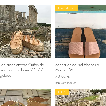
New Arrival
Vista rápida
Vista rápida
ladiator Flatforms Cuñas de
Sandalias de Piel Hechas a
uero con cordones "APHAIA"
Mano -LIDA
gotado
Precio
78,00 €
Impuesto incluido
NEW