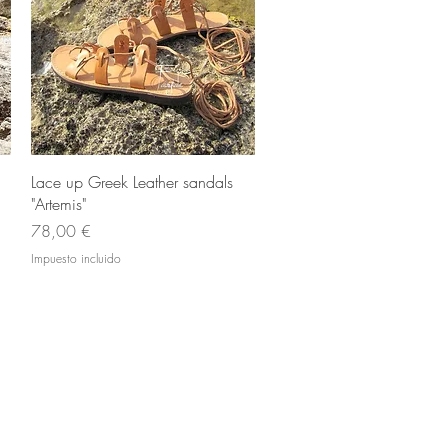
Vista rápida
Lace up Greek Leather sandals
"Artemis"
Precio
78,00 €
Impuesto incluido