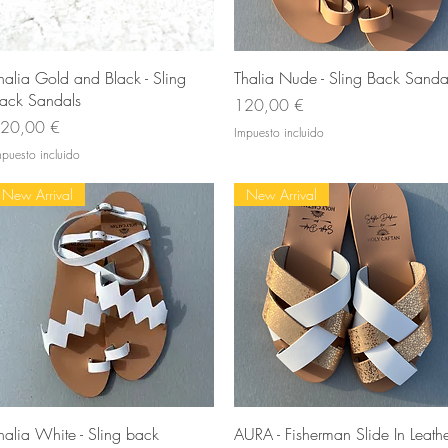
Vista rápida
Vista rápida
halia Gold and Black - Sling
Thalia Nude - Sling Back Sanda
ack Sandals
Precio
120,00 €
recio
20,00 €
Impuesto incluido
mpuesto incluido
New Arrival
New Arrival
Vista rápida
Vista rápida
halia White - Sling back
AURA - Fisherman Slide In Leath