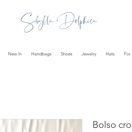
Sibylla Delphica
New In
Handbags
Shoes
Jewelry
Hats
For
Bolso cro