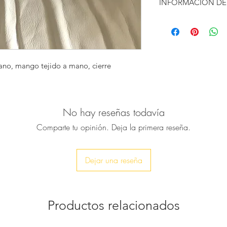
INFORMACIÓN D
Meticulosamente el
ASTARTE, bolso tej
una silueta grande 
encantadores rifas 
asas metálicas redo
no, mango tejido a mano, cierre
para estilos llamativ
Definitivamente ser
la temporada y más
Combínalo con nuest
No hay reseñas todavía
para un look total d
Comparte tu opinión. Deja la primera reseña.
Ancho: 35 cm / 1
Altura: 23 cm / 9
Profundidad: 12 
Dejar una reseña
Debido a la natur
pueden ocurrir p
tamaños.
Productos relacionados