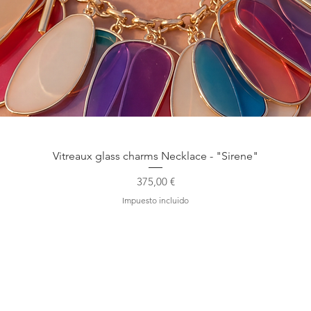
Vista rápida
Vitreaux glass charms Necklace - "Sirene"
Precio
375,00 €
Impuesto incluido