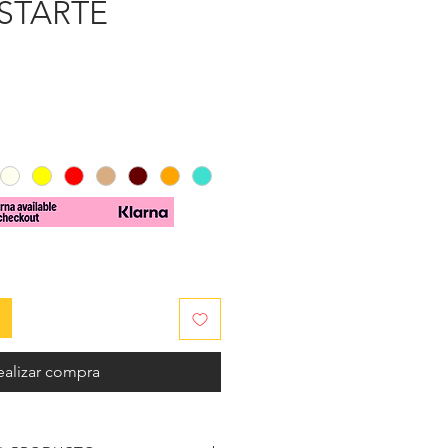
ASTARTE
cio
ealizar compra