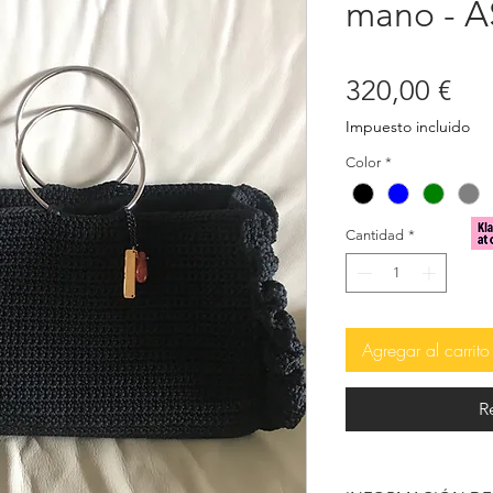
mano - 
Pre
320,00 €
Impuesto incluido
Color
*
Cantidad
*
Agregar al carrito
R