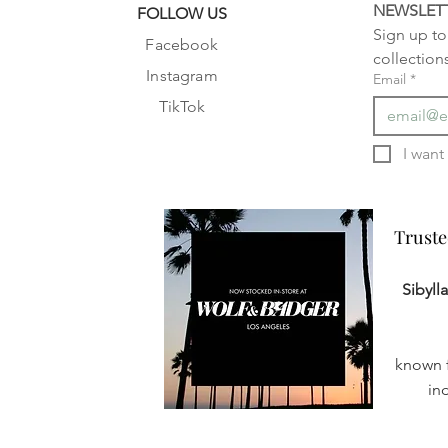
NEWSLET
FOLLOW US
Sign up to 
Facebook
collection
Instagram
Email
*
TikTok
Truste
Truste
Sibyll
known f
in