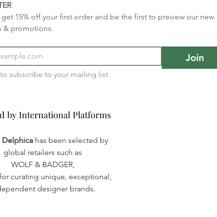
TER
get 15% off your first order and be the first to preview our new 
s & promotions.
Join
I want to subscribe to your mailing list 
d by International Platforms
d by International Platforms
a Delphica
has been selected by
global retailers such as
WOLF & BADGER,
or curating unique, exceptional,
dependent designer brands.