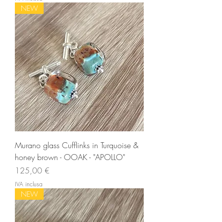
NEW
Murano glass Cufflinks in Turquoise &
honey brown - OOAK - "APOLLO"
Prezzo
125,00 €
IVA inclusa
NEW