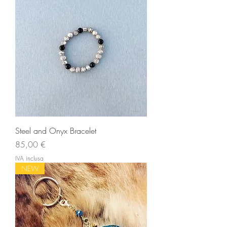
Steel and Onyx Bracelet
Prezzo
85,00 €
IVA inclusa
NEW