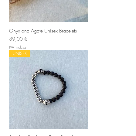
Onyx and Agate Unisex Bracelets
Prezzo
89,00 €
IVA inclusa
UNISEX