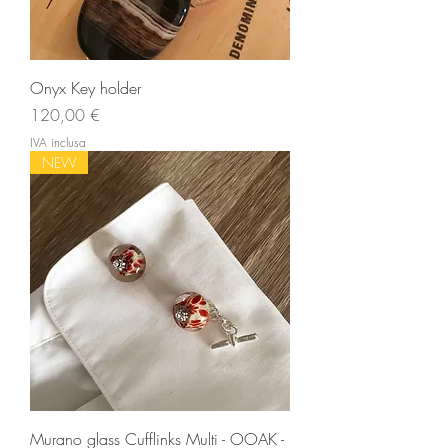
Onyx Key holder
Prezzo
120,00 €
IVA inclusa
NEW
Murano glass Cufflinks Multi - OOAK -