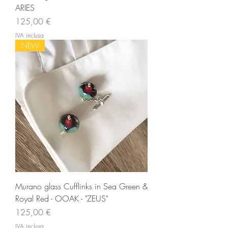
ARIES
Prezzo
125,00 €
IVA inclusa
NEW
Murano glass Cufflinks in Sea Green &
Royal Red - OOAK - "ZEUS"
Prezzo
125,00 €
IVA inclusa