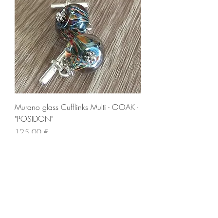
Murano glass Cufflinks Multi - OOAK -
"POSIDON"
Prezzo
125,00 €
IVA inclusa
Carica altro
Sibylla Delphica