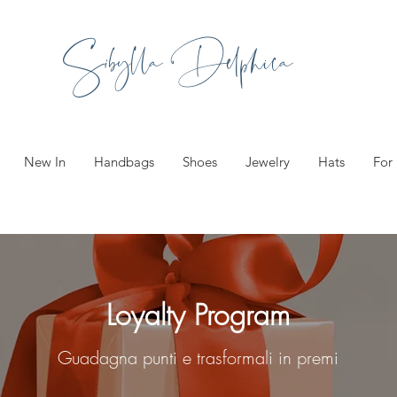
Sibylla Delphica
New In
Handbags
Shoes
Jewelry
Hats
For
Loyalty Program
Guadagna punti e trasformali in premi