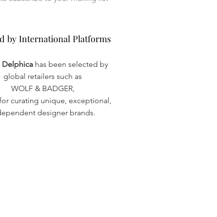
d by International Platforms
d by International Platforms
a Delphica
has been selected by
global retailers such as
WOLF & BADGER,
or curating unique, exceptional,
dependent designer brands.