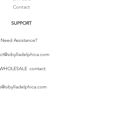
Contact
SUPPORT
Need Assistance?
ct@sibylladelphica.com
 WHOLESALE contact:
s@sibylladelphica.com