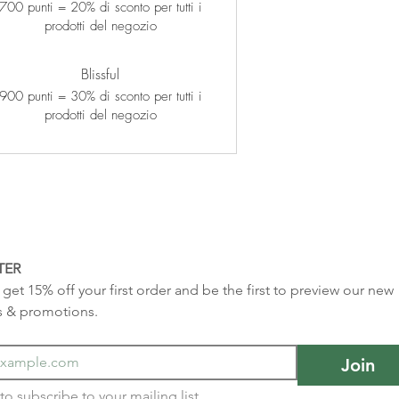
700 punti = 20% di sconto per tutti i
prodotti del negozio
Blissful
900 punti = 30% di sconto per tutti i
prodotti del negozio
TER
get 15% off your first order and be the first to preview our new 
s & promotions.
Join
I want to subscribe to your mailing list 