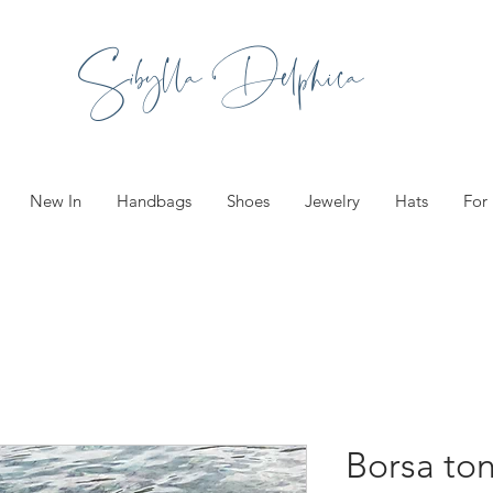
Sibylla Delphica
New In
Handbags
Shoes
Jewelry
Hats
For
Borsa ton