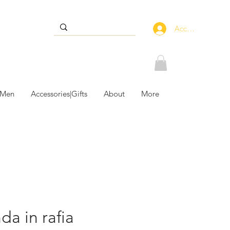
Accedi
 Men
Accessories|Gifts
About
More
da in rafia