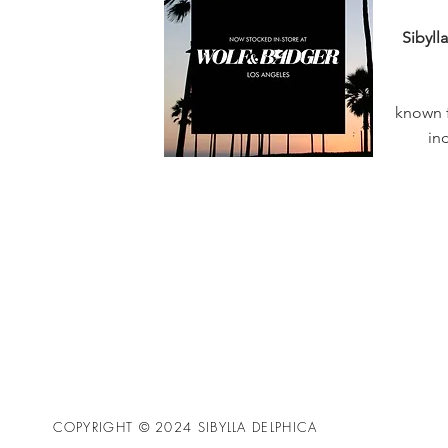
Sibyll
known f
in
COPYRIGHT © 2024 SIBYLLA DELPHICA