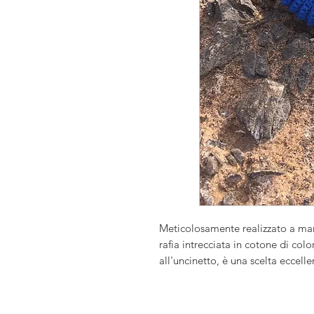
Meticolosamente realizzato a ma
rafia intrecciata in cotone di co
all'uncinetto, è una scelta eccell
da spiaggia che si abbina perfett
bellissimi sandali per un look est