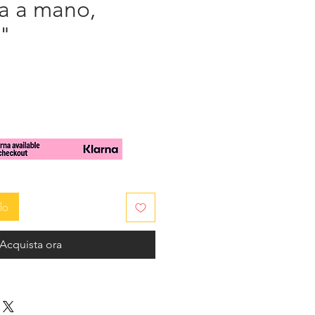
ta a mano,
"
zzo
lo
Acquista ora