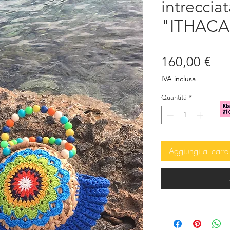
intreccia
"ITHACA
Pre
160,00 €
IVA inclusa
Quantità
*
Aggiungi al carrel