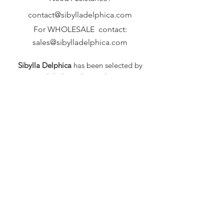
contact@sibylladelphica.com
For WHOLESALE contact:
sales@sibylladelphica.com
Sibylla Delphica
has been selected by
global retailers such as
WOLF & BADGER,
known for curating unique,
exceptional, independent designer
brands.
FAQ