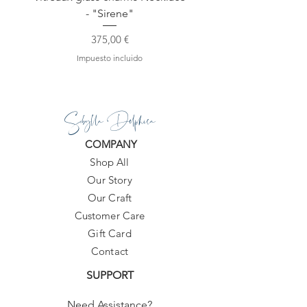
- "Sirene"
Precio
375,00 €
Impuesto incluido
Sibylla Delphica
COMPANY
Shop All
Our Story
Our Craft
Customer Care
Gift Card
Contact
SUPPORT
Need Assistance?