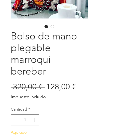
Bolso de mano
plegable
marroquí
bereber
Precio
Precio
 320,00 € 
128,00 €
de
Impuesto incluido
oferta
Cantidad
*
Agotado