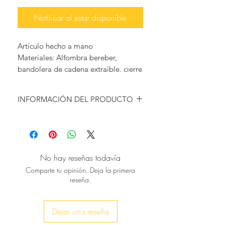
Notificar al estar disponible
Artículo hecho a mano
Materiales: Alfombra bereber,
bandolera de cadena extraíble. cierre
de cremallera, forro de satén
INFORMACIÓN DEL PRODUCTO
Desde la ciudad que combina lo
exótico con lo glamoroso como
ninguna otra ciudad, con
innumerables formas de complacer
No hay reseñas todavía
los sentidos, puede disfrutar del lujo
Comparte tu opinión. Deja la primera
exótico de Marrakech, con este
reseña.
increíble bolso bereber único en su
tipo.
Totalmente hecho a mano con
Dejar una reseña
alfombras marroquíes de la tribu