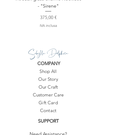
- "Sirene"
Prezzo
375,00 €
IVA inclusa
Sibylla Delphica
COMPANY
Shop All
Our Story
Our Craft
Customer Care
Gift Card
Contact
SUPPORT
Need Assistance?