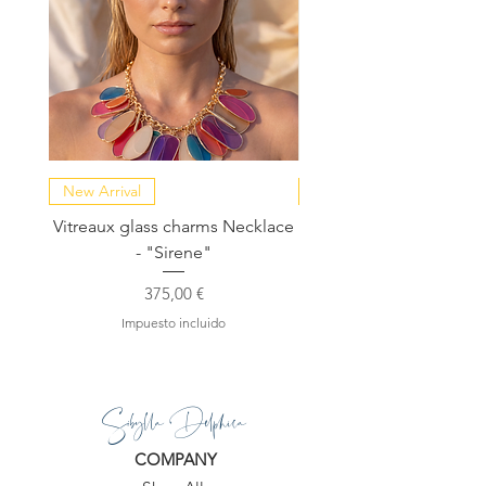
New Arrival
NEW COLLECTION
Vitreaux glass charms Necklace
GARDENIA - Slide in s
- "Sirene"
Precio
375,00 €
Impuesto incluido
Sibylla Delphica
COMPANY