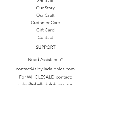
Shop All
Our Story
Our Craft
Customer Care
Gift Card
Contact
SUPPORT
Need Assistance?
contact@sibylladelphica.com
For WHOLESALE contact:
sales@sibylladelphica.com
Sibylla Delphica
has been selected by
global retailers such as
WOLF & BADGER,
known for curating unique,
exceptional, independent designer