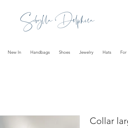
Sibylla Delphica
New In
Handbags
Shoes
Jewelry
Hats
For
Collar la