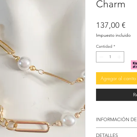
Charm
Pre
137,00 €
Impuesto incluido
Cantidad
*
Agregar al carrito
R
INFORMACIÓN D
♥ Una mezcla festiva
DETALLES