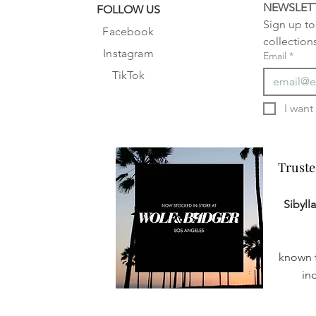
NEWSLET
FOLLOW US
Sign up to 
Facebook
collection
Instagram
Email
*
TikTok
Truste
Truste
Sibyll
known f
in