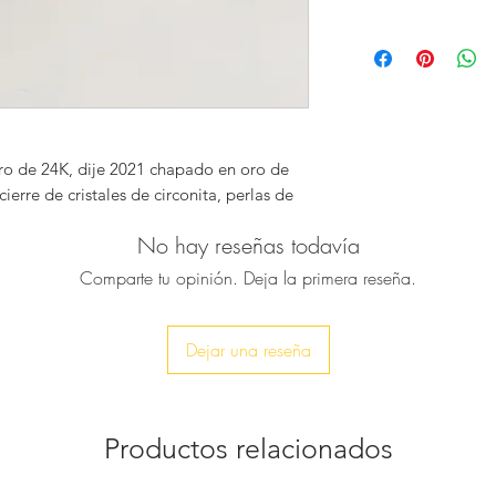
collar de lazo prese
y un amuleto de la 
MEDIDAS: 76cm / 3
en una cadena hech
CUIDADO: visite nu
Se cierra con un br
producto https://ww
cristales de circonit
care-repairs para o
De ensueño con tus 
cómo cuidar sus joy
glamurosa para agre
ORIGEN: Hecho a m
ro de 24K, dije 2021 chapado en oro de
largo con cuello en 
erre de cristales de circonita, perlas de
seguramente harás u
♥ El collar mide a
No hay reseñas todavía
Comparte tu opinión. Deja la primera reseña.
Dejar una reseña
Productos relacionados