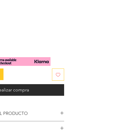
cio
ealizar compra
EL PRODUCTO
 de perlas de agua dulce, este