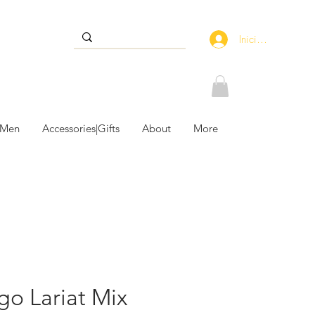
Iniciar sesión
 Men
Accessories|Gifts
About
More
rgo Lariat Mix