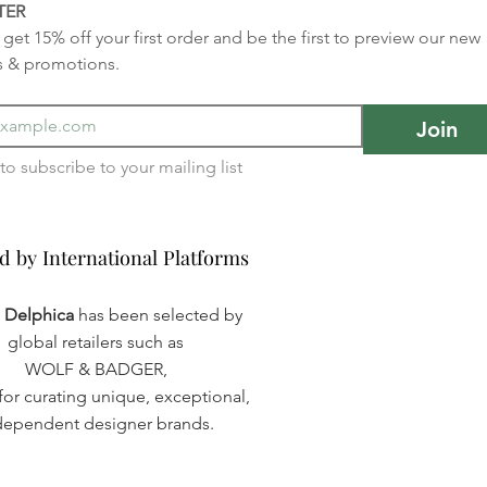
TER
get 15% off your first order and be the first to preview our new 
s & promotions.
Join
I want to subscribe to your mailing list 
d by International Platforms
d by International Platforms
a Delphica
has been selected by
global retailers such as
WOLF & BADGER,
or curating unique, exceptional,
dependent designer brands.