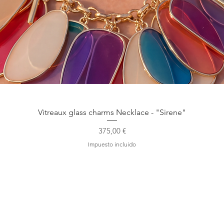
Vista rápida
Vitreaux glass charms Necklace - "Sirene"
Precio
375,00 €
Impuesto incluido