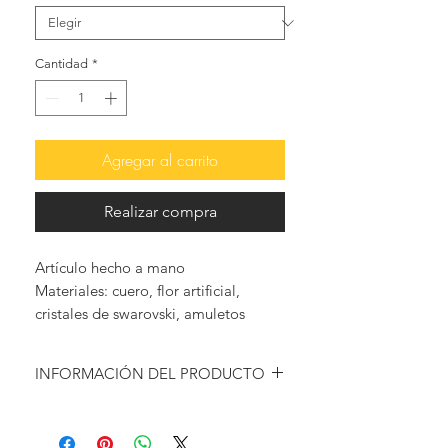
Cantidad
*
Agregar al carrito
Realizar compra
Artículo hecho a mano
Materiales: cuero, flor artificial,
cristales de swarovski, amuletos
dorados, coral, turquesa, jade, ágata
INFORMACIÓN DEL PRODUCTO
Mantén tu look de verano vibrante y
alegre con las brillantes y coloridas