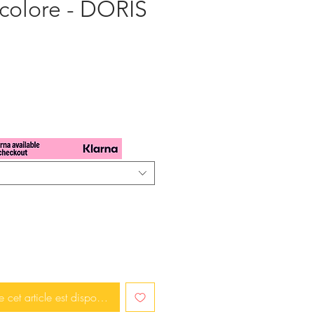
icolore - DORIS
x
e cet article est disponible