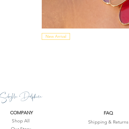
New Arrival
Sibylla Delphica
COMPANY
FAQ
Shop All
Shipping & Returns
Our Story