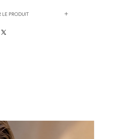
 LE PRODUIT
itable grec en cuir turquoise et
e, couleurs, qui représentent
des sandales de la Grèce antique
cque, portées par les dieux et
ittérature et des arts.
rtir avec votre robe caftan
r de notre collection pour un look
on mesure 15 mm, le talon en
 la stabilité et la durabilité.
 et inférieure 100% cuir
, les demi-numéros devraient être
des tailles et suivez les
uver votre taille EU.
e nombreuses couleurs et