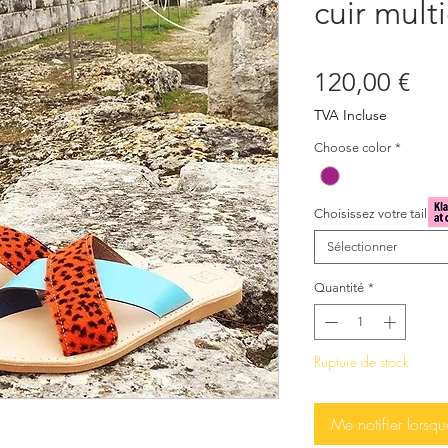
cuir mult
Pri
120,00 €
TVA Incluse
Choose color
*
Choisissez votre taille
*
Sélectionner
Quantité
*
Rupture de stock
Me notifier lorsqu