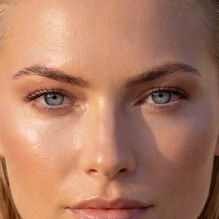
combinaisons. Si vo
de couleurs, choisi
ajoutez vos couleurs
de votre commande
♥ Veuillez prévoir j
commande, car les sa
commande, ce qui re
et entièrement fabri
♥ SOINS:
Évitez de les mouill
les rincez sous un ro
enduisez-les d'huile
adoucir. L'huile pou
alors que l'eau de m
rigides.