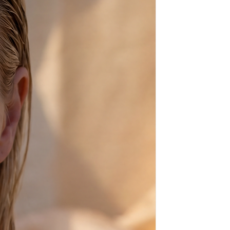
us aimez une autre combinaison
ssez simplement "combinaison" et
 préférées dans le message lors
.
usqu'à une semaine pour passer la
ndales sont faites à la main sur
nd cette paire vraiment unique
quée à la main.
er dans l'eau de mer, mais si vous
binet, laissez-les sécher puis
 pour bébé ordinaire pour les
r bébé les rend doux et foncés
er les rend très sombres et