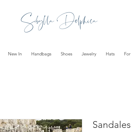
Sibylla Delphica
New In
Handbags
Shoes
Jewelry
Hats
For
Sandales 