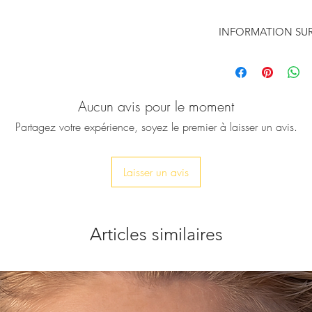
INFORMATION SUR
Sandales en cuir vér
peau de poney orang
l'été grec. Inspiré 
Aucun avis pour le moment
de la mythologie gre
les personnes de la l
Partagez votre expérience, soyez le premier à laisser un avis.
Vous pouvez les asso
préférée et un panie
d'été total (ou pas).
Laisser un avis
♥ La hauteur du tal
caoutchouc saisi pour
♥ Semelle supérieure
Articles similaires
♥ Fidèle à la taille
commandés.
♥ Vérifiez le tableau 
instructions pour tro
♥ Disponible dans d