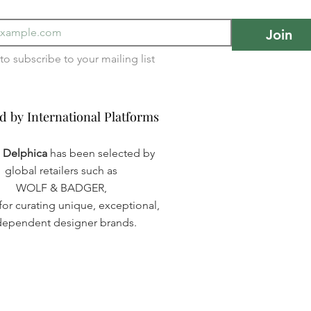
Join
I want to subscribe to your mailing list 
d by International Platforms
d by International Platforms
a Delphica
has been selected by
global retailers such as
WOLF & BADGER,
or curating unique, exceptional,
dependent designer brands.