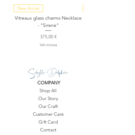
New Arrival
NEW COLLECTION
Vitreaux glass charms Necklace
GARDENIA - Slide in s
- "Sirene"
Prezzo
375,00 €
IVA inclusa
Sibylla Delphica
COMPANY
Shop All
Our Story
Our Craft
Customer Care
Gift Card
Contact