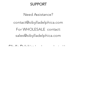
SUPPORT
Need Assistance?
contact@sibylladelphica.com
For WHOLESALE contact:
sales@sibylladelphica.com
Sibylla Delphica
has been selected by
global retailers such as
WOLF & BADGER,
known for curating unique,
exceptional, independent designer
brands.