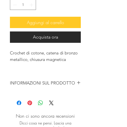
Aggiungi al carrello
Acquista ora
Crochet di cotone, catena di bronzo
metallico, chiusura magnetica
INFORMAZIONI SUL PRODOTTO
Meticolosamente realizzato a mano,
il nuovo Cloto, borsa intrecciata a
mano all'uncinetto, in un colore blu
egeo e una silhouette squadrata, è
Non ci sono ancora recensioni
una scelta eccellente per i look da far
Dicci cosa ne pensi. Lascia una
girare la testa.