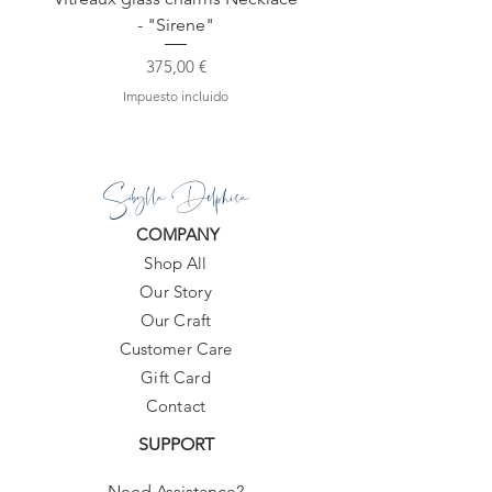
- "Sirene"
Precio
375,00 €
Impuesto incluido
Sibylla Delphica
COMPANY
Shop All
Our Story
Our Craft
Customer Care
Gift Card
Contact
SUPPORT
Need Assistance?