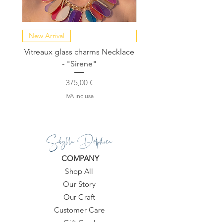
New Arrival
NEW COLLECTION
Vitreaux glass charms Necklace
GARDENIA - Slide in s
- "Sirene"
Prezzo
375,00 €
IVA inclusa
Sibylla Delphica
COMPANY
Shop All
Our Story
Our Craft
Customer Care