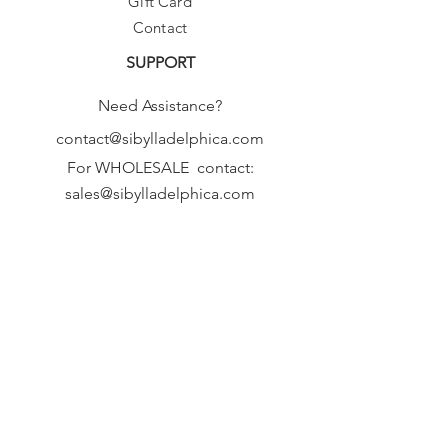
Gift Card
Contact
SUPPORT
Need Assistance?
contact@sibylladelphica.com
For WHOLESALE contact:
sales@sibylladelphica.com
Sibylla Delphica
has been selected by
global retailers such as
WOLF & BADGER,
known for curating unique,
exceptional, independent designer
brands.