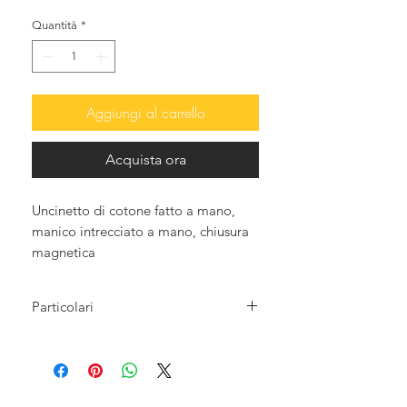
Quantità
*
Aggiungi al carrello
Acquista ora
Uncinetto di cotone fatto a mano,
manico intrecciato a mano, chiusura
magnetica
Particolari
Larghezza: 35 cm/13,77 pollici
Altezza: 23 cm / 9,05 "
Profondità: 12 cm/4,72 pollici
A causa della natura artigianale