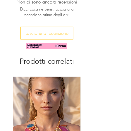
Non ci sono ancora recensioni
del prodotto, possono verificarsi
Dicci cosa ne pensi. Lascia una
piccole variazioni nelle dimensioni
recensione prima degli altri.
Lascia una recensione
Prodotti correlati