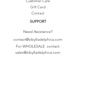
Customer Care
Gift Card
Contact
SUPPORT
Need Assistance?
contact@sibylladelphica.com
For WHOLESALE contact:
sales@sibylladelphica.com
Sibylla Delphica
has been selected by
global retailers such as
WOLF & BADGER,
known for curating unique,
exceptional, independent designer
brands.