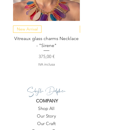
A causa della natura artigianale
del prodotto, possono verificarsi
piccole variazioni nelle dimensioni
New Arrival
NEW COLLECTION
Vitreaux glass charms Necklace
GARDENIA - Slide in s
- "Sirene"
Prezzo
375,00 €
IVA inclusa
Sibylla Delphica
COMPANY
Shop All
Our Story
Our Craft