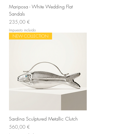
Mariposa - White Wedding Flat
Sandals
Precio
235,00 €
Impuesto incluido
NEW COLLECTION
Sardina Sculptured Metallic Clutch
Precio
560,00 €