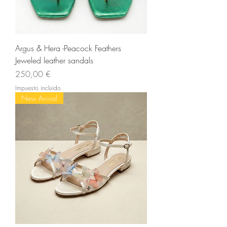
Argus & Hera -Peacock Feathers
Jeweled leather sandals
Precio
250,00 €
Impuesto incluido
New Arrival