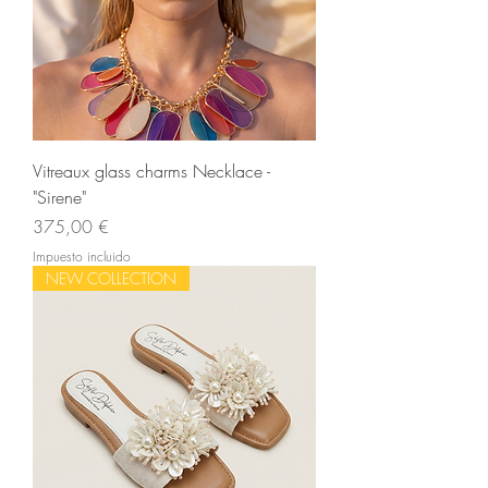
Vitreaux glass charms Necklace -
"Sirene"
Precio
375,00 €
Impuesto incluido
NEW COLLECTION