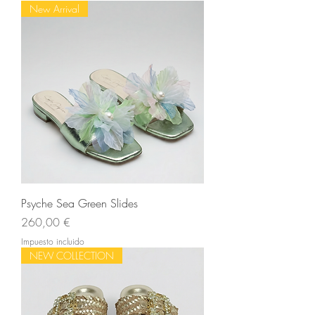
New Arrival
Psyche Sea Green Slides
Precio
260,00 €
Impuesto incluido
NEW COLLECTION