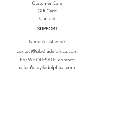
autre couleur, toutes les couleurs sont
Customer Care
disponibles, vous pouvez ajouter vos
Gift Card
couleurs de préférence, au message à
Contact
la caisse.
Taille:
taille basse
SUPPORT
Coupe:
s'adapte à la taille, prenez
Need Assistance?
votre taille normale
Type de support: sans
fil
contact@sibylladelphica.com
Avec Pad:
Oui
For WHOLESALE contact:
sales@sibylladelphica.com
Sibylla Delphica
has been selected by
global retailers such as
WOLF & BADGER,
known for curating unique,
exceptional, independent designer
brands.