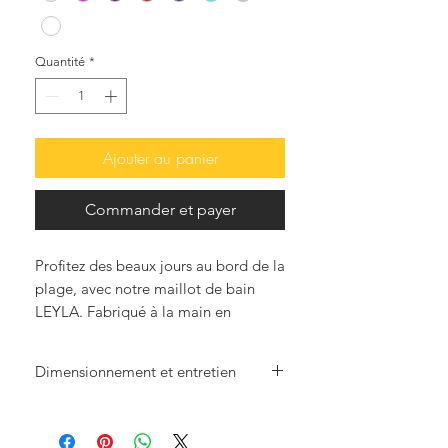
Quantité
*
Ajouter au panier
Commander et payer
Profitez des beaux jours au bord de la
plage, avec notre maillot de bain
LEYLA. Fabriqué à la main en
utilisant l'art du crochet, ce
magnifique maillot de bain 2 pièces
Dimensionnement et entretien
est très doux et féminin orné de
perles blanches, de cooins et de
Nous voulons que vous ayez la
coquillages, rendra sûrement vos
certitude que les pièces que vous